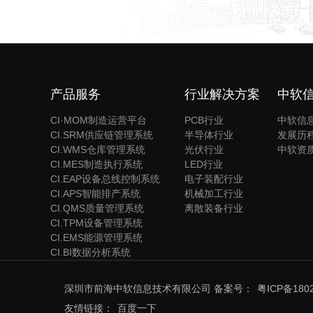
产品服务
行业解决方案
中软
CI·MOM制造运营平台
PCB行业
中软信
CI.SRM供应链管理系统
半导体行业
发展历
CI.WMS仓库管理系统
光伏行业
中软资
CI.MES制造执行系统
LED行业
CI.EAP设备总线控制系统
电子装配行业
CI.APS智能排产系统
机械加工行业
CI.QMS质量管理系统
离散装备行业
CI.TPM设备管理系统
CI.EMS能源管理系统
CI.BI数据分析系统
深圳市前海中软信息技术有限公司 备案号：
粤ICP备180
友情链接：
百度一下