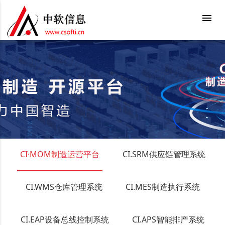
menu
CI·MOM制造运营平台
CI.SRM供应链管理系统
CI.WMS仓库管理系统
CI.MES制造执行系统
CI.EAP设备总线控制系统
CI.APS智能排产系统