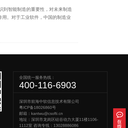
意识到智能制造的重要性，对未来制造
作用。对于工业软件，中国的制造业
全国统一服务热线：
400-116-6903
深圳市前海中软信息技术有限公司
粤ICP备18026860号
邮箱：kantwu@csofti.cn
地址：深圳市龙岗区硅谷动力大厦11楼1106-
1112室 咨询专线：13028886086