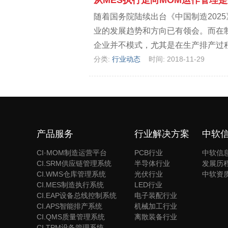
从MES执行走向MOM运作管理
随着国务院陆续出台《中国制造20
业的发展趋势和方向已有领会。而在
企业并不模式，尤其是在生产排产过程中
分类:
行业动态
时间: 2018-11-29
产品服务
行业解决方案
中软
CI·MOM制造运营平台
PCB行业
中软信
CI.SRM供应链管理系统
半导体行业
发展历
CI.WMS仓库管理系统
光伏行业
中软资
CI.MES制造执行系统
LED行业
CI.EAP设备总线控制系统
电子装配行业
CI.APS智能排产系统
机械加工行业
CI.QMS质量管理系统
离散装备行业
CI.TPM设备管理系统